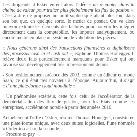
Les dirigeants d’Esker eurent alors l’idée
« de remonter dans la
chaîne de valeur pour traiter plus globalement les flux de gestion ».
C’est-à-dire de proposer un outil sophistiqué allant plus loin dans
son but que, en quelque sorte, le métier de postier. On va alors
pouvoir extraire les éléments des factures pour pouvoir les intégrer
directement dans la comptabilité, les imputer analytiquement, ou
encore mettre en place un système de validation des pièces.
« Nous générons ainsi des transactions financières et digitalisons
des processus cash in et cash out »,
explique Thomas Honegger. Il
relève deux faits particulièrement marquants pour Esker qui ont
favorisé son développement très impressionnant depuis.
- Son positionnement précoce dès 2003, comme un éditeur en mode
SaaS, ce qui était très novateur à l’époque. Aujourd’hui, il s’agit
« d’une plate-forme cloud mondiale ».
- Un phénomène extérieur, cette fois, celui de l'accélération de la
dématérialisation des flux de gestion, pour les Etats comme les
entreprises, accélération notable à partir des années 2010.
Actuellement l'offre d’Esker, résume Thomas Honegger, consiste en
une plate-forme unique, avec deux suites logicielles, l’une nommée
« Order-to-cash », la seconde
« Procure-to-pay ».