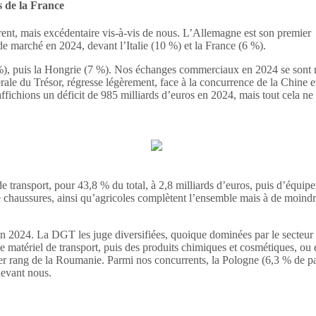
s de la France
rent, mais excédentaire vis-à-vis de nous. L’Allemagne est son premier
 de marché en 2024, devant l’Italie (10 %) et la France (6 %).
), puis la Hongrie (7 %). Nos échanges commerciaux en 2024 se sont mon
érale du Trésor, régresse légèrement, face à la concurrence de la Chine
ffichions un déficit de 985 milliards d’euros en 2024, mais tout cela ne
de transport, pour 43,8 % du total, à 2,8 milliards d’euros, puis d’équip
t de chaussures, ainsi qu’agricoles complètent l’ensemble mais à de moin
 en 2024. La DGT les juge diversifiées, quoique dominées par le secteur
de matériel de transport, puis des produits chimiques et cosmétiques, o
emier rang de la Roumanie. Parmi nos concurrents, la Pologne (6,3 % de 
 devant nous.