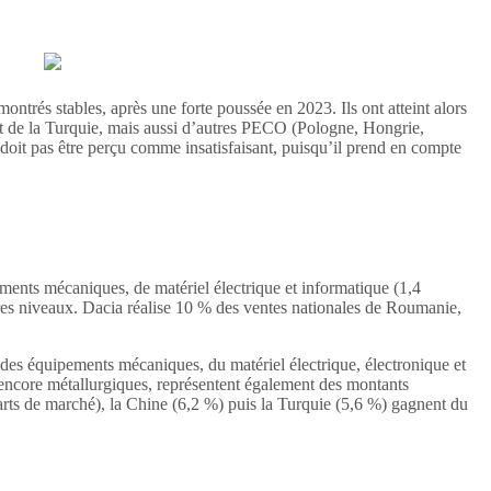
trés stables, après une forte poussée en 2023. Ils ont atteint alors
 et de la Turquie, mais aussi d’autres PECO (Pologne, Hongrie,
 doit pas être perçu comme insatisfaisant, puisqu’il prend en compte
ements mécaniques, de matériel électrique et informatique (1,4
dres niveaux. Dacia réalise 10 % des ventes nationales de Roumanie,
 des équipements mécaniques, du matériel électrique, électronique et
u encore métallurgiques, représentent également des montants
parts de marché), la Chine (6,2 %) puis la Turquie (5,6 %) gagnent du