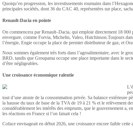
Quoiqu’en progression, les investissements roumains dans l’Hexagone 
principales sociétés, dont 36 du CAC 40, représentées sur place, sa
Renault-Dacia en pointe
On commencera par Renault–Dacia, qui emploie directement 18 000 per
envergure, comme Forvia, Michelin, Valeo, Hutchinson.Toujours dans 
l’énergie, Engie occupe la place de premier distributeur de gaz, et Or
Nous sommes également très forts dans l’agroalimentaire, avec le grou
BRD, tandis que Groupama occupe une place importante dans le secteur 
d’être négligeables.
Une croissance économique ralentie
L’é
peu
tout d’une atonie de la consommation privée. Sa balance extérieure pèse 
la hausse du taux de base de la TVA de 19 à 21 % et le relèvement des
considérablement les intérêts des emprunts, que le gouvernement a, en 
les réactions en France si l’on faisait cela !
Coface envisageait en début 2026, une croissance encore faible cette