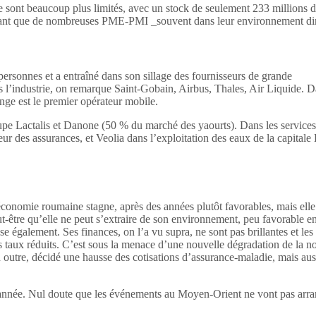
sont beaucoup plus limités, avec un stock de seulement 233 millions d’e
chant que de nombreuses PME-PMI _souvent dans leur environnement dir
sonnes et a entraîné dans son sillage des fournisseurs de grande
l’industrie, on remarque Saint-Gobain, Airbus, Thales, Air Liquide. 
ange est le premier opérateur mobile.
pe Lactalis et Danone (50 % du marché des yaourts). Dans les services,
des assurances, et Veolia dans l’exploitation des eaux de la capitale B
conomie roumaine stagne, après des années plutôt favorables, mais elle 
t-être qu’elle ne peut s’extraire de son environnement, peu favorable e
également. Ses finances, on l’a vu supra, ne sont pas brillantes et les d
 taux réduits. C’est sous la menace d’une nouvelle dégradation de la n
outre, décidé une hausse des cotisations d’assurance-maladie, mais aussi
 année. Nul doute que les événements au Moyen-Orient ne vont pas arra