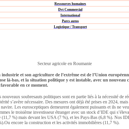
Ressources humaines
Dvt Commercial
International
Parcs autos
Logistique / Transport
Secteur agricole en Roumanie
industrie et son agriculture de l’extrême est de l’Union européenn
rose là-bas, et la situation politique y est instable, avec un nouv
us favorable en ce moment.
 nouveaux soubresauts politiques sont en partie liés à la nécessité de ré
térité s’avère nécessaire. Des mesures ont déjà été prises en 2024, mais il 
vire. Les eurosceptiques demeurent également puissants et ils ne veulent
s le troisième investisseur étranger avec un stock d’IDE qui s’élevait
e (11,7 %) mais devant les USA (7 %), et les Pays-Bas (6,8 %). Nos IDE 
%).Ou encore la construction et les activités immobilières (11,7 %).